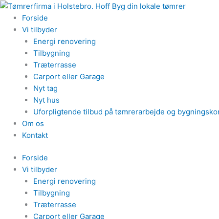
Gå
til
Forside
indholdet
Vi tilbyder
Energi renovering
Tilbygning
Træterrasse
Carport eller Garage
Nyt tag
Nyt hus
Uforpligtende tilbud på tømrerarbejde og bygningsko
Om os
Kontakt
Forside
Vi tilbyder
Energi renovering
Tilbygning
Træterrasse
Carport eller Garage