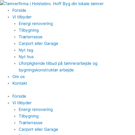
Gå
til
Forside
indholdet
Vi tilbyder
Energi renovering
Tilbygning
Træterrasse
Carport eller Garage
Nyt tag
Nyt hus
Uforpligtende tilbud på tømrerarbejde og
bygningskonstruktør arbejde
Om os
Kontakt
Forside
Vi tilbyder
Energi renovering
Tilbygning
Træterrasse
Carport eller Garage